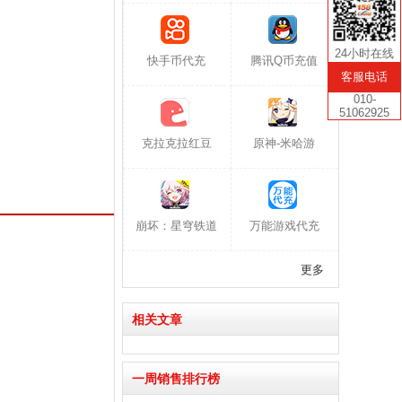
24小时在线
快手币代充
腾讯Q币充值
客服电话
010-
51062925
克拉克拉红豆
原神-米哈游
崩坏：星穹铁道
万能游戏代充
更多
相关文章
一周销售排行榜