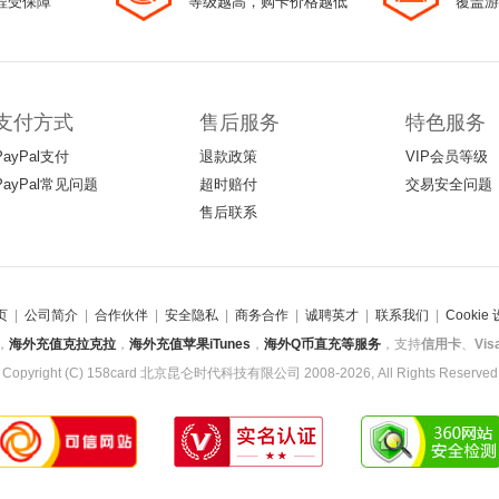
程受保障
等级越高，购卡价格越低
覆盖游
支付方式
售后服务
特色服务
PayPal支付
退款政策
VIP会员等级
PayPal常见问题
超时赔付
交易安全问题
售后联系
页
|
公司简介
|
合作伙伴
|
安全隐私
|
商务合作
|
诚聘英才
|
联系我们
|
Cookie
，
海外充值克拉克拉
，
海外充值苹果iTunes
，
海外Q币直充等服务
，支持
信用卡
、
Vis
Copyright (C) 158card 北京昆仑时代科技有限公司 2008-2026, All Rights Reserved