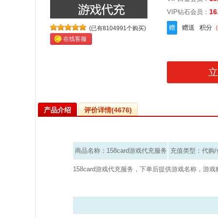
16
VIP钻石会员：
赠
赠送
积分
(已有8104991个购买)
在线客服
产品介绍
评价详情(4676)
商品名称：158card游戏代充服务
充值类型：代购/
158card游戏代充服务，下单后提供游戏名称，游