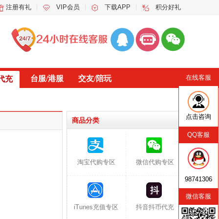
注册有礼
VIP会员
下载APP
积分好礼
在线客服
台服/港服
交友/陪玩
代充
点击咨询
商品分类
QQ客服
淘宝代购专区
微信代购专区
98741306
微信客服
iTunes充值专区
抖音抖币代充