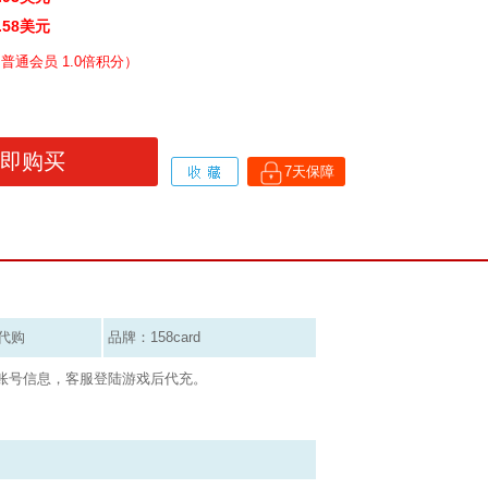
.58
美元
（
普通会员 1.0倍积分）
7天保障
代购
品牌：158card
戏账号信息，客服登陆游戏后代充。