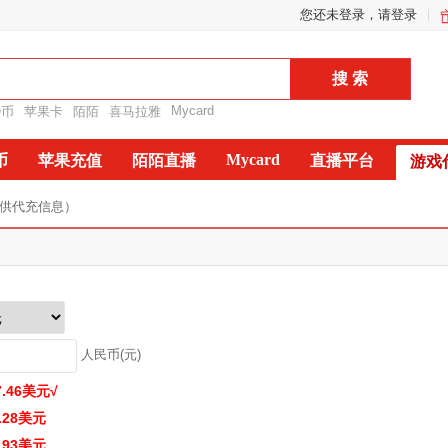
您还未登录，请登录
Mycard
Q币
苹果卡
陌陌
喜马拉雅
Mycard
币
苹果充值
陌陌直播
直播平台
游戏
提供代充信息）
人民币(元)
7.46
美元
√
.28
美元
.93
美元