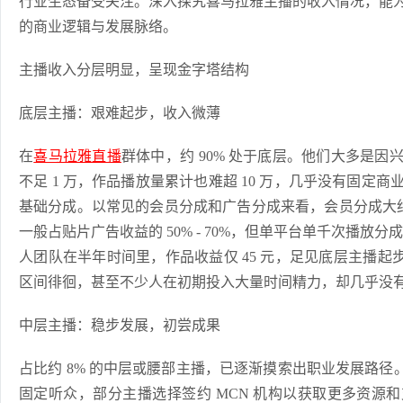
行业生态备受关注。深入探究喜马拉雅主播的收入情况，能
的商业逻辑与发展脉络。
主播收入分层明显，呈现金字塔结构
底层主播：艰难起步，收入微薄
在
喜马拉雅直播
群体中，约 90% 处于底层。他们大多是
不足 1 万，作品播放量累计也难超 10 万，几乎没有固定
基础分成。以常见的会员分成和广告分成来看，会员分成大约在 0.3
一般占贴片广告收益的 50% - 70%，但单平台单千次播放分成大概
人团队在半年时间里，作品收益仅 45 元，足见底层主播起步之艰
区间徘徊，甚至不少人在初期投入大量时间精力，却几乎没有
中层主播：稳步发展，初尝成果
占比约 8% 的中层或腰部主播，已逐渐摸索出职业发展路径。他们
固定听众，部分主播选择签约 MCN 机构以获取更多资源